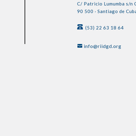
C/ Patricio Lumumba s/n
90 500 ·
Santiago de Cub
(53) 22 63 18 64
info@riidgd.org